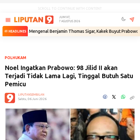
SCROLL TO CONTINUE WITH CONTENT
JUM'AT,
7 AGUSTUS 2026
um
•
Mengenal Benjamin Thomas Sigar, Kakek Buyut Prabowo dari Min
HEADLINES
POLHUKAM
Noel Ingatkan Prabowo: 98 Jilid II akan
Terjadi Tidak Lama Lagi, Tinggal Butuh Satu
Pemicu
LIPUTANSEMBILAN
Sabtu, 06 Juni 2026