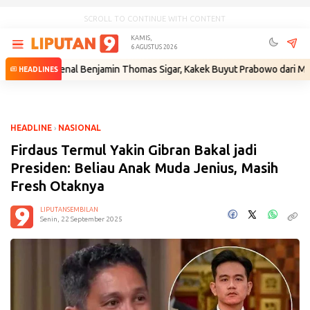
SCROLL TO CONTINUE WITH CONTENT
KAMIS,
6 AGUSTUS 2026
ngenal Benjamin Thomas Sigar, Kakek Buyut Prabowo dari Minahasa
•
HEADLINES
HEADLINE
›
NASIONAL
Firdaus Termul Yakin Gibran Bakal jadi
Presiden: Beliau Anak Muda Jenius, Masih
Fresh Otaknya
LIPUTANSEMBILAN
Senin, 22 September 2025