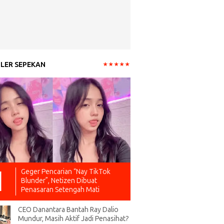
LER SEPEKAN
Geger Pencarian “Nay TikTok
Blunder”, Netizen Dibuat
Penasaran Setengah Mati
CEO Danantara Bantah Ray Dalio
Mundur, Masih Aktif Jadi Penasihat?