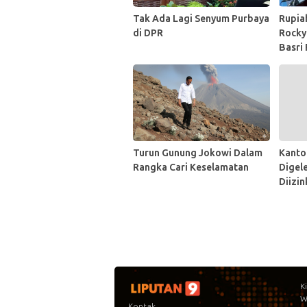
Tak Ada Lagi Senyum Purbaya
Rupia
di DPR
Rocky
Basri 
Menke
Turun Gunung Jokowi Dalam
Kanto
Rangka Cari Keselamatan
Digel
Diizi
K
W
Kontak