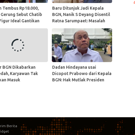
h Tembus Rp18.000,
Baru Ditunjuk Jadi Kepala
 Gerung Sebut Chatib
BGN, Nanik S Deyang Disentil
Figur Ideal Gantikan
Ratna Sarumpaet: Masalah
u Purbaya
Dia Soal Kejujuran!
r BGN Dikabarkan
Dadan Hindayana usai
edah, Karyawan Tak
Dicopot Prabowo dari Kepala
nkan Masuk
BGN: Hak Mutlak Presiden
irim Berita
idget