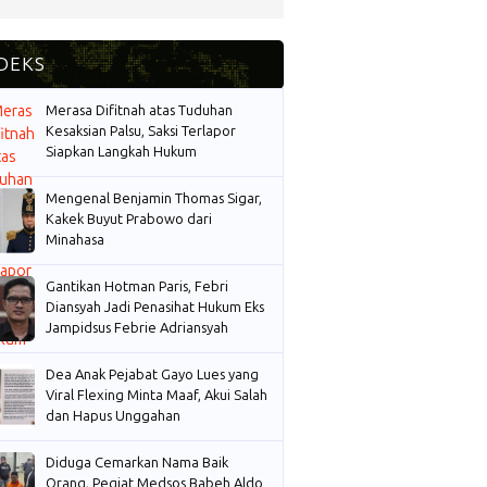
Merasa Difitnah atas Tuduhan
Kesaksian Palsu, Saksi Terlapor
Siapkan Langkah Hukum
Mengenal Benjamin Thomas Sigar,
Kakek Buyut Prabowo dari
Minahasa
Gantikan Hotman Paris, Febri
Diansyah Jadi Penasihat Hukum Eks
Jampidsus Febrie Adriansyah
Dea Anak Pejabat Gayo Lues yang
Viral Flexing Minta Maaf, Akui Salah
dan Hapus Unggahan
Diduga Cemarkan Nama Baik
Orang, Pegiat Medsos Babeh Aldo