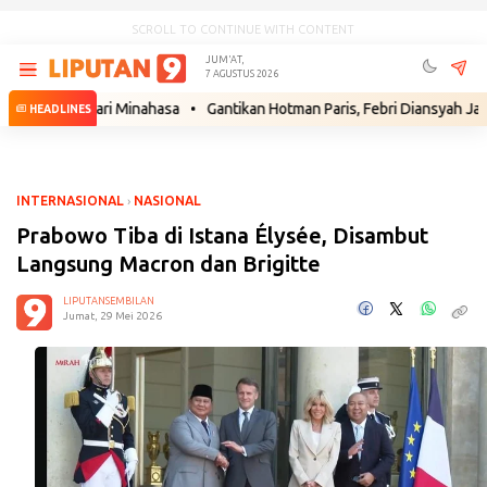
SCROLL TO CONTINUE WITH CONTENT
JUM'AT,
7 AGUSTUS 2026
wo dari Minahasa
•
Gantikan Hotman Paris, Febri Diansyah Jadi Penas
HEADLINES
INTERNASIONAL
›
NASIONAL
Prabowo Tiba di Istana Élysée, Disambut
Langsung Macron dan Brigitte
LIPUTANSEMBILAN
Jumat, 29 Mei 2026