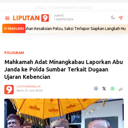
SCROLL TO CONTINUE WITH CONTENT
JUM'AT,
7 AGUSTUS 2026
tas Tuduhan Kesaksian Palsu, Saksi Terlapor Siapkan Langkah Hukum
•
HEADLINES
POLHUKAM
Mahkamah Adat Minangkabau Laporkan Abu
Janda ke Polda Sumbar Terkait Dugaan
Ujaran Kebencian
LIPUTANSEMBILAN
Senin, 01 Juni 2026