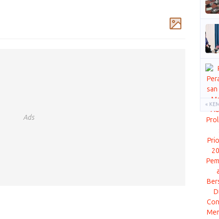
Komentar
« KE
Ads