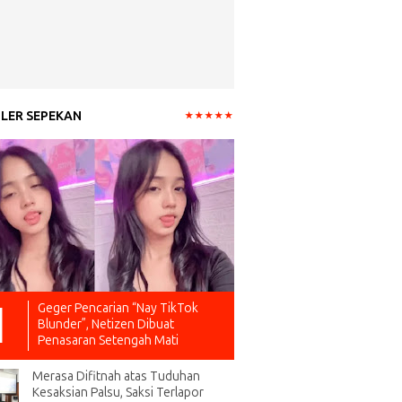
LER SEPEKAN
Geger Pencarian “Nay TikTok
Blunder”, Netizen Dibuat
Penasaran Setengah Mati
Merasa Difitnah atas Tuduhan
Kesaksian Palsu, Saksi Terlapor