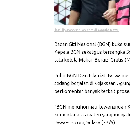
Ikuti liputansembilan.com di
Google News
Badan Gizi Nasional (BGN) buka su
Kepala BGN sekaligus tersangka S
tata kelola Makan Bergizi Gratis (
Jubir BGN Dian Islamiati Fatwa 
sedang berjalan di Kejaksaan Agun
berkomentar banyak terkait proses
"BGN menghormati kewenangan Ke
komentar atas materi yang menjadi 
JawaPos.com, Selasa (23/6).