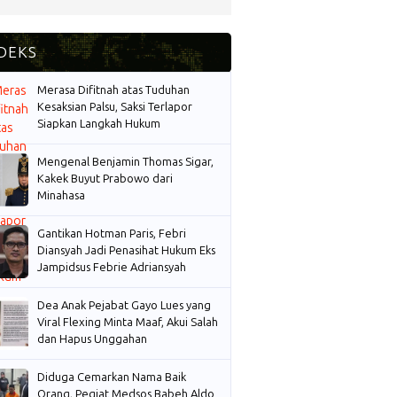
Merasa Difitnah atas Tuduhan
Kesaksian Palsu, Saksi Terlapor
Siapkan Langkah Hukum
Mengenal Benjamin Thomas Sigar,
Kakek Buyut Prabowo dari
Minahasa
Gantikan Hotman Paris, Febri
Diansyah Jadi Penasihat Hukum Eks
Jampidsus Febrie Adriansyah
Dea Anak Pejabat Gayo Lues yang
Viral Flexing Minta Maaf, Akui Salah
dan Hapus Unggahan
Diduga Cemarkan Nama Baik
Orang, Pegiat Medsos Babeh Aldo