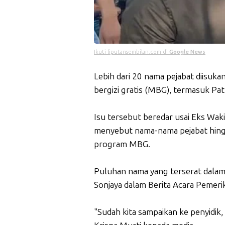
Ikuti liputansembilan.com di
Google News
Lebih dari 20 nama pejabat diisuk
bergizi gratis (MBG), termasuk Pa
Isu tersebut beredar usai Eks Waki
menyebut nama-nama pejabat hing
program MBG.
Puluhan nama yang terserat dalam
Sonjaya dalam Berita Acara Pemeri
"Sudah kita sampaikan ke penyidik,