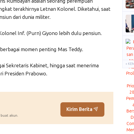
atris Rumbayan adalah seorang perempuan
ngkat terakhirnya Letnan Kolonel. Diketahui, saat
siun dari dunia militer.
olonel Inf. (Purn) Giyono lebih dulu pensiun.
lam berbagai momen penting Mas Teddy.
« KE
gai Sekretaris Kabinet, hingga saat menerima
i Presiden Prabowo.
Kirim Berita
 buat akun.