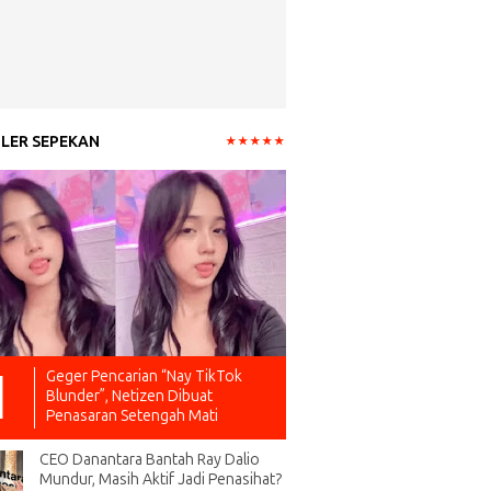
LER SEPEKAN
Geger Pencarian “Nay TikTok
Blunder”, Netizen Dibuat
Penasaran Setengah Mati
CEO Danantara Bantah Ray Dalio
Mundur, Masih Aktif Jadi Penasihat?