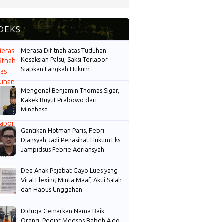
Merasa Difitnah atas Tuduhan
Kesaksian Palsu, Saksi Terlapor
Siapkan Langkah Hukum
Mengenal Benjamin Thomas Sigar,
Kakek Buyut Prabowo dari
Minahasa
Gantikan Hotman Paris, Febri
Diansyah Jadi Penasihat Hukum Eks
Jampidsus Febrie Adriansyah
Dea Anak Pejabat Gayo Lues yang
Viral Flexing Minta Maaf, Akui Salah
dan Hapus Unggahan
Diduga Cemarkan Nama Baik
Orang, Pegiat Medsos Babeh Aldo