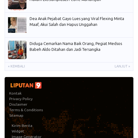
Dea Anak Pejabat Gayo Lues yang Viral Flexing Minta
Maaf, Akui Salah dan Hapus Unggahan
Diduga Cemarkan Nama Baik Orang, Pegiat Medsos
Babeh Aldo Ditahan dan Jadi Tersangka
« KEMBALI
LANJUT »
Kontak
Privacy Policy
Disclaimer
Terms & Conditions
Sitemap
Kirim Berita
Widget
Image Generator