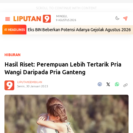
SCROLL TO CONTINUE WITH CONTENT
MINGGU,
9 AGUSTUS 2026
ri
•
Eks BIN Beberkan Potensi Adanya Gejolak Agustus 2026: Masuk Fas
HEADLINES
HIBURAN
Hasil Riset: Perempuan Lebih Tertarik Pria
Wangi Daripada Pria Ganteng
LIPUTANSEMBILAN
Senin, 30 Januari 2023