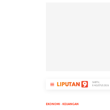
SABTU,
Merasa Difitnah atas Tuduhan 
8 AGUSTUS 2026
EKONOMI
›
KEUANGAN