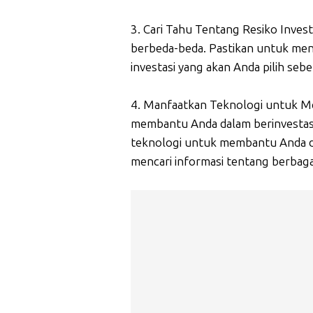
3. Cari Tahu Tentang Resiko Investas
berbeda-beda. Pastikan untuk meng
investasi yang akan Anda pilih se
4. Manfaatkan Teknologi untuk Me
membantu Anda dalam berinvestasi 
teknologi untuk membantu Anda da
mencari informasi tentang berbagai 