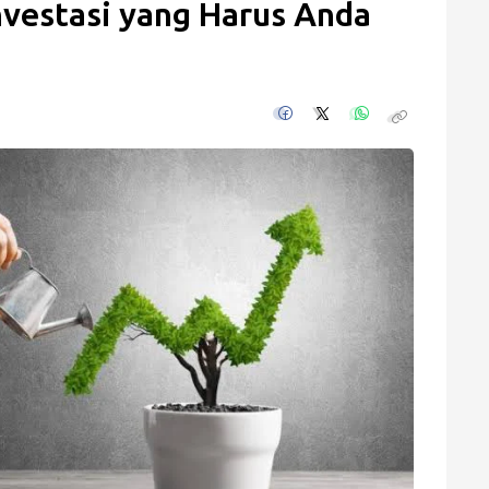
nvestasi yang Harus Anda