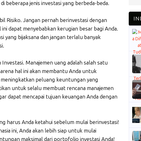
 di beberapa jenis investasi yang berbeda-beda.
l Risiko. Jangan pernah berinvestasi dengan
hal ini dapat menyebabkan kerugian besar bagi Anda.
si yang bijaksana dan jangan terlalu banyak
i.
Investasi. Manajemen uang adalah salah satu
karena hal ini akan membantu Anda untuk
an meningkatkan peluang keuntungan yang
astikan untuk selalu membuat rencana manajemen
agar dapat mencapai tujuan keuangan Anda dengan
yang harus Anda ketahui sebelum mulai berinvestasi!
ia ini, Anda akan lebih siap untuk mulai
tungan maksimal dari portofolio investasi Anda!