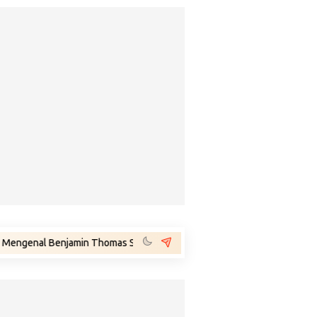
njamin Thomas Sigar, Kakek Buyut Prabowo dari Minahasa
•
Gantikan 