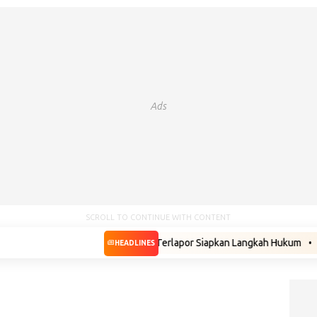
Ads
SCROLL TO CONTINUE WITH CONTENT
Kesaksian Palsu, Saksi Terlapor Siapkan Langkah Hukum
•
Mengenal Be
HEADLINES