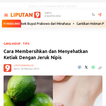
SCROLL TO CONTINUE WITH CONTENT
SABTU,
8 AGUSTUS 2026
r, Kakek Buyut Prabowo dari Minahasa
•
Gantikan Hotman Paris, Febri
HEADLINES
GAYA HIDUP
›
TIPS
Cara Membersihkan dan Menyehatkan
Ketiak Dengan Jeruk Nipis
LIPUTANSEMBILAN
Senin, 20 Februari 2023