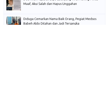
Maaf, Akui Salah dan Hapus Unggahan
Diduga Cemarkan Nama Baik Orang, Pegiat Medsos
Babeh Aldo Ditahan dan Jadi Tersangka
PM Anwar Ungkap Kerugian Rp880 Miliar Dana Pensiun
Malaysia Akibat Ulah Gibran
RUU Perampasan Aset Masih Ada di Prolegnas Prioritas
2026, Pemerintah Bersama DPR Concern Membahas
« KEMBALI
LANJUT »
Kontak
Privacy Policy
Disclaimer