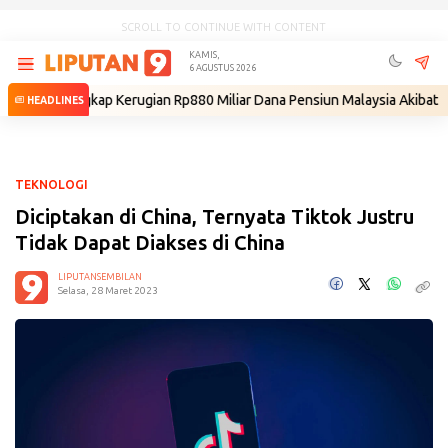
SCROLL TO CONTINUE WITH CONTENT
KAMIS,
6 AGUSTUS 2026
r Ungkap Kerugian Rp880 Miliar Dana Pensiun Malaysia Akibat Ulah Gibr
HEADLINES
TEKNOLOGI
Diciptakan di China, Ternyata Tiktok Justru
Tidak Dapat Diakses di China
LIPUTANSEMBILAN
Selasa, 28 Maret 2023