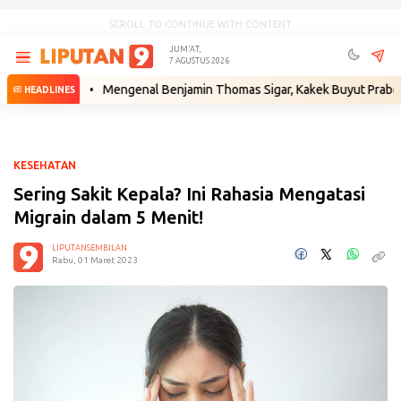
SCROLL TO CONTINUE WITH CONTENT
JUM'AT,
7 AGUSTUS 2026
ukum
•
Mengenal Benjamin Thomas Sigar, Kakek Buyut Prabowo dari M
HEADLINES
KESEHATAN
Sering Sakit Kepala? Ini Rahasia Mengatasi
Migrain dalam 5 Menit!
LIPUTANSEMBILAN
Rabu, 01 Maret 2023