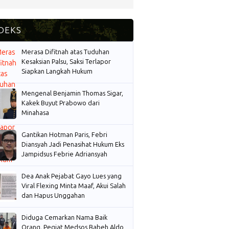
Merasa Difitnah atas Tuduhan
Kesaksian Palsu, Saksi Terlapor
Siapkan Langkah Hukum
Mengenal Benjamin Thomas Sigar,
Kakek Buyut Prabowo dari
Minahasa
Gantikan Hotman Paris, Febri
Diansyah Jadi Penasihat Hukum Eks
Jampidsus Febrie Adriansyah
Dea Anak Pejabat Gayo Lues yang
Viral Flexing Minta Maaf, Akui Salah
dan Hapus Unggahan
Diduga Cemarkan Nama Baik
Orang, Pegiat Medsos Babeh Aldo