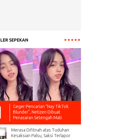
LER SEPEKAN
Geger Pencarian “Nay TikTok
Blunder”, Netizen Dibuat
Penasaran Setengah Mati
Merasa Difitnah atas Tuduhan
Kesaksian Palsu, Saksi Terlapor