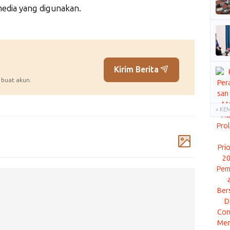
media yang digunakan.
Kirim Berita
 buat akun.
« KE
Komentar