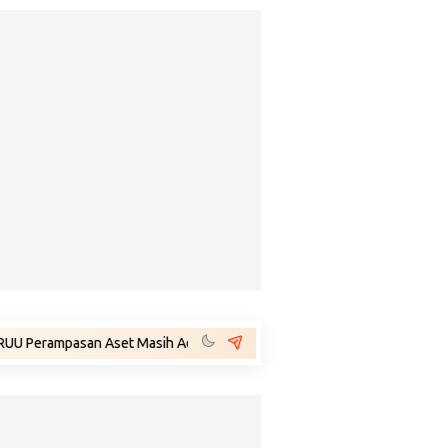
san Aset Masih Ada di Prolegnas Prioritas 2026, Pemerintah Bersama