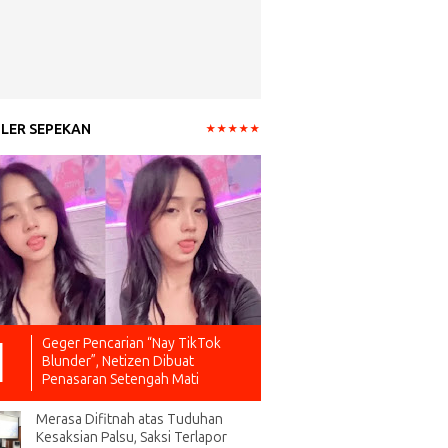
LER SEPEKAN
Geger Pencarian “Nay TikTok
Blunder”, Netizen Dibuat
Penasaran Setengah Mati
Merasa Difitnah atas Tuduhan
Kesaksian Palsu, Saksi Terlapor