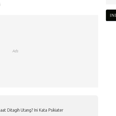
i
Ads
at Ditagih Utang? Ini Kata Psikiater