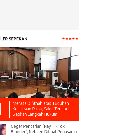
LER SEPEKAN
Merasa Difitnah atas Tuduhan
Kesaksian Palsu, Saksi Terlapor
Siapkan Langkah Hukum
Geger Pencarian “Nay TikTok
Blunder”, Netizen Dibuat Penasaran