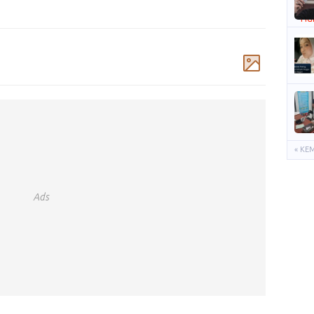
Komentar
« KE
Ads