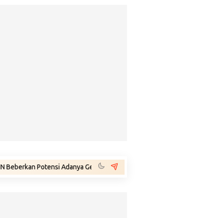
tensi Adanya Gejolak Agustus 2026: Masuk Fase Krisis, Tinggal Tunggu