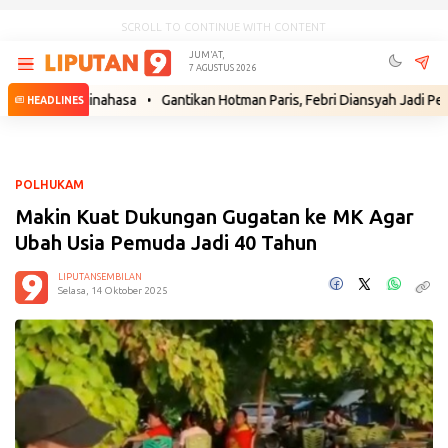
SCROLL TO CONTINUE WITH CONTENT
JUM'AT,
7 AGUSTUS 2026
ri Minahasa
•
Gantikan Hotman Paris, Febri Diansyah Jadi Penasihat H
HEADLINES
POLHUKAM
Makin Kuat Dukungan Gugatan ke MK Agar
Ubah Usia Pemuda Jadi 40 Tahun
LIPUTANSEMBILAN
Selasa, 14 Oktober 2025