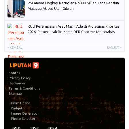
PM Anwar Ungkap Kerugian Rp880 Miliar Dana Pensiun
Malaysia Akibat Ulah Gibran
RUU Perampasan Aset Masih Ada di Prolegnas Prioritas
2026, Pemerintah Bersama DPR Concern Membahas
« KEMBALI
LANJUT »
Kontak
Privacy Policy
Disclaimer
Terms & Conditions
Sitemap
Kirim Berita
Widget
Image Generator
Photo Selector