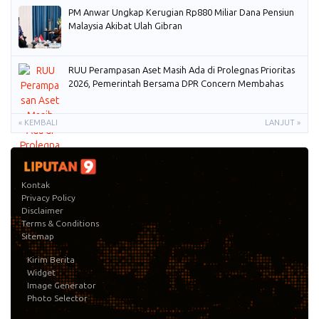
PM Anwar Ungkap Kerugian Rp880 Miliar Dana Pensiun
Malaysia Akibat Ulah Gibran
RUU Perampasan Aset Masih Ada di Prolegnas Prioritas
2026, Pemerintah Bersama DPR Concern Membahas
« KEMBALI
LANJUT »
Kontak
Privacy Policy
Disclaimer
Terms & Conditions
Sitemap
Kirim Berita
Widget
Image Generator
Photo Selector