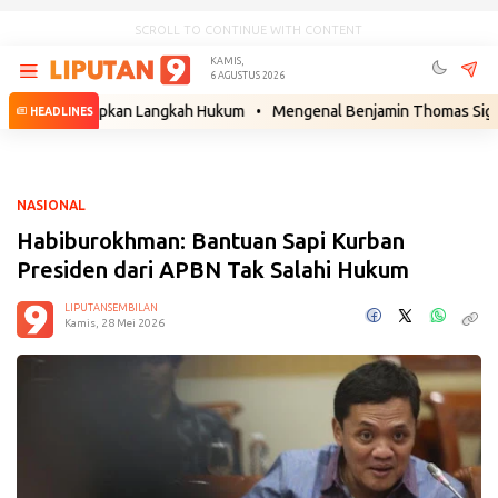
SCROLL TO CONTINUE WITH CONTENT
KAMIS,
6 AGUSTUS 2026
apor Siapkan Langkah Hukum
•
Mengenal Benjamin Thomas Sigar, Kakek 
HEADLINES
NASIONAL
Habiburokhman: Bantuan Sapi Kurban
Presiden dari APBN Tak Salahi Hukum
LIPUTANSEMBILAN
Kamis, 28 Mei 2026