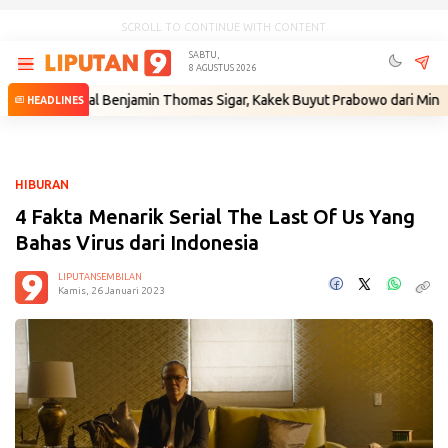
SCROLL TO CONTINUE WITH CONTENT
SABTU,
8 AGUSTUS 2026
genal Benjamin Thomas Sigar, Kakek Buyut Prabowo dari Minahasa
•
HEADLINES
HIBURAN
4 Fakta Menarik Serial The Last Of Us Yang
Bahas Virus dari Indonesia
LIPUTANSEMBILAN
Kamis, 26 Januari 2023