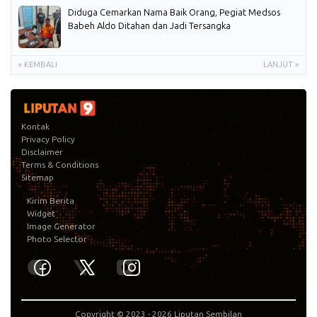
Diduga Cemarkan Nama Baik Orang, Pegiat Medsos
Babeh Aldo Ditahan dan Jadi Tersangka
« KEMBALI
LANJUT »
Kontak
Privacy Policy
Disclaimer
Terms & Conditions
Sitemap
Kirim Berita
Widget
Image Generator
Photo Selector
Copyright © 2023 -
2026
Liputan Sembilan