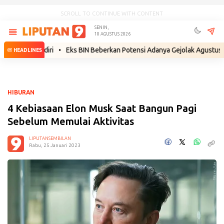
SCROLL TO CONTINUE WITH CONTENT
SENIN,
10 AGUSTUS 2026
 Sendiri
•
Eks BIN Beberkan Potensi Adanya Gejolak Agustus 2026: Mas
HEADLINES
HIBURAN
4 Kebiasaan Elon Musk Saat Bangun Pagi
Sebelum Memulai Aktivitas
LIPUTANSEMBILAN
Rabu, 25 Januari 2023