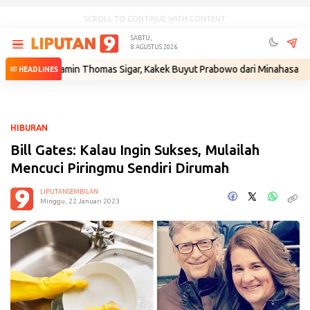
SCROLL TO CONTINUE WITH CONTENT
SABTU,
8 AGUSTUS 2026
Benjamin Thomas Sigar, Kakek Buyut Prabowo dari Minahasa
•
Gantika
HEADLINES
HIBURAN
Bill Gates: Kalau Ingin Sukses, Mulailah
Mencuci Piringmu Sendiri Dirumah
LIPUTANSEMBILAN
Minggu, 22 Januari 2023