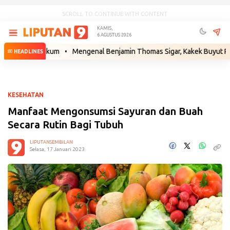
SCROLL TO CONTINUE WITH CONTENT
KAMIS,
6 AGUSTUS 2026
kah Hukum
•
Mengenal Benjamin Thomas Sigar, Kakek Buyut Prabowo da
HEADLINES
KESEHATAN
Manfaat Mengonsumsi Sayuran dan Buah
Secara Rutin Bagi Tubuh
LIPUTANSEMBILAN
Selasa, 17 Januari 2023