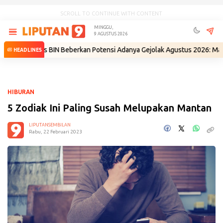
SCROLL TO CONTINUE WITH CONTENT
MINGGU,
9 AGUSTUS 2026
Eks BIN Beberkan Potensi Adanya Gejolak Agustus 2026: Masuk Fase Kri
HEADLINES
HIBURAN
5 Zodiak Ini Paling Susah Melupakan Mantan
LIPUTANSEMBILAN
Rabu, 22 Februari 2023