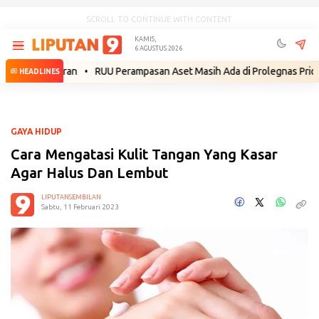
SCROLL TO CONTINUE WITH CONTENT
KAMIS,
6 AGUSTUS 2026
ah Gibran
•
RUU Perampasan Aset Masih Ada di Prolegnas Prioritas 2
HEADLINES
GAYA HIDUP
Cara Mengatasi Kulit Tangan Yang Kasar
Agar Halus Dan Lembut
LIPUTANSEMBILAN
Sabtu, 11 Februari 2023