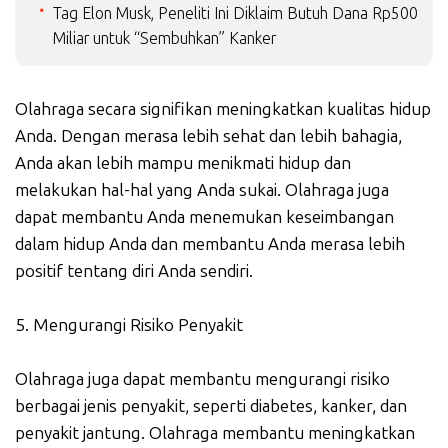
Tag Elon Musk, Peneliti Ini Diklaim Butuh Dana Rp500
Miliar untuk “Sembuhkan” Kanker
Olahraga secara signifikan meningkatkan kualitas hidup
Anda. Dengan merasa lebih sehat dan lebih bahagia,
Anda akan lebih mampu menikmati hidup dan
melakukan hal-hal yang Anda sukai. Olahraga juga
dapat membantu Anda menemukan keseimbangan
dalam hidup Anda dan membantu Anda merasa lebih
positif tentang diri Anda sendiri.
5. Mengurangi Risiko Penyakit
Olahraga juga dapat membantu mengurangi risiko
berbagai jenis penyakit, seperti diabetes, kanker, dan
penyakit jantung. Olahraga membantu meningkatkan