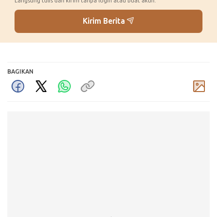
Langsung tulis dan kirim tanpa login atau buat akun.
Kirim Berita
BAGIKAN
Komentar