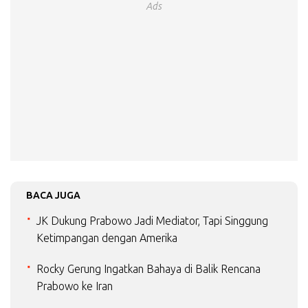
Ads
BACA JUGA
JK Dukung Prabowo Jadi Mediator, Tapi Singgung
Ketimpangan dengan Amerika
Rocky Gerung Ingatkan Bahaya di Balik Rencana
Prabowo ke Iran