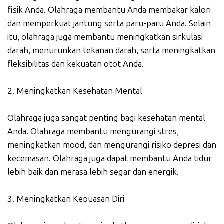
fisik Anda. Olahraga membantu Anda membakar kalori
dan memperkuat jantung serta paru-paru Anda. Selain
itu, olahraga juga membantu meningkatkan sirkulasi
darah, menurunkan tekanan darah, serta meningkatkan
fleksibilitas dan kekuatan otot Anda.
2. Meningkatkan Kesehatan Mental
Olahraga juga sangat penting bagi kesehatan mental
Anda. Olahraga membantu mengurangi stres,
meningkatkan mood, dan mengurangi risiko depresi dan
kecemasan. Olahraga juga dapat membantu Anda tidur
lebih baik dan merasa lebih segar dan energik.
3. Meningkatkan Kepuasan Diri