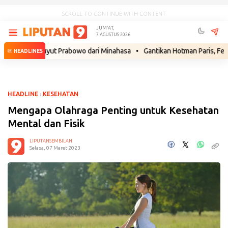
SCROLL TO CONTINUE WITH CONTENT
JUM'AT,
7 AGUSTUS 2026
kek Buyut Prabowo dari Minahasa
•
Gantikan Hotman Paris, Febri Dian
HEADLINES
HEADLINE
›
KESEHATAN
Mengapa Olahraga Penting untuk Kesehatan
Mental dan Fisik
LIPUTANSEMBILAN
Selasa, 07 Maret 2023