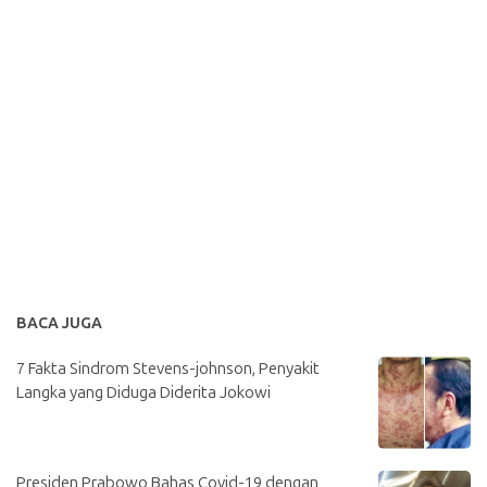
BACA JUGA
7 Fakta Sindrom Stevens-johnson, Penyakit
Langka yang Diduga Diderita Jokowi
Presiden Prabowo Bahas Covid-19 dengan