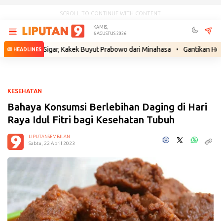
SCROLL TO CONTINUE WITH CONTENT
KAMIS,
6 AGUSTUS 2026
as Sigar, Kakek Buyut Prabowo dari Minahasa
•
Gantikan Hotman Pari
HEADLINES
KESEHATAN
Bahaya Konsumsi Berlebihan Daging di Hari
Raya Idul Fitri bagi Kesehatan Tubuh
LIPUTANSEMBILAN
Sabtu, 22 April 2023