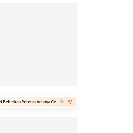
otensi Adanya Gejolak Agustus 2026: Masuk Fase Krisis, Tinggal Tunggu