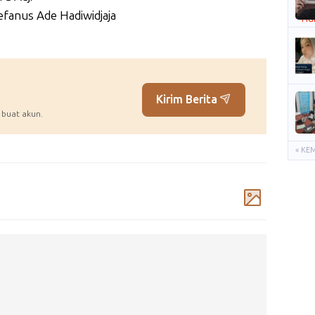
fanus Ade Hadiwidjaja
Kirim Berita
 buat akun.
« KE
Komentar