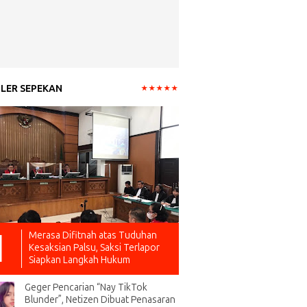
LER SEPEKAN
Merasa Difitnah atas Tuduhan
Kesaksian Palsu, Saksi Terlapor
Siapkan Langkah Hukum
Geger Pencarian “Nay TikTok
Blunder”, Netizen Dibuat Penasaran