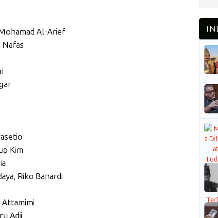
 Mohamad Al-Arief
 Nafas
i
gar
asetio
Yup Kim
ia
aya, Riko Banardi
 Attamimi
u Adji