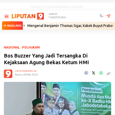
SCROLL TO CONTINUE WITH CONTENT
JUM'AT,
7 AGUSTUS 2026
kum
•
Mengenal Benjamin Thomas Sigar, Kakek Buyut Prabowo dari Min
HEADLINES
NASIONAL
›
POLHUKAM
Bos Buzzer Yang Jadi Tersangka Di
Kejaksaan Agung Bekas Ketum HMI
LIPUTANSEMBILAN
Kamis, 08 Mei 2025