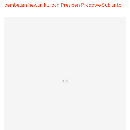
pembelian hewan kurban Presiden Prabowo Subianto
Ads