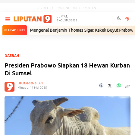
SCROLL TO CONTINUE WITH CONTENT
JUM'AT,
7 AGUSTUS 2026
m
•
Mengenal Benjamin Thomas Sigar, Kakek Buyut Prabowo dari Minah
HEADLINES
DAERAH
Presiden Prabowo Siapkan 18 Hewan Kurban
Di Sumsel
LIPUTANSEMBILAN
Minggu, 11 Mei 2025