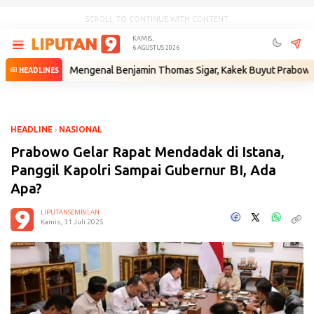
SCROLL TO CONTINUE WITH CONTENT
KAMIS,
6 AGUSTUS 2026
um
•
Mengenal Benjamin Thomas Sigar, Kakek Buyut Prabowo dari Min
HEADLINES
HEADLINE
›
NASIONAL
Prabowo Gelar Rapat Mendadak di Istana,
Panggil Kapolri Sampai Gubernur BI, Ada
Apa?
LIPUTANSEMBILAN
Kamis, 31 Juli 2025