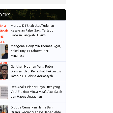
Merasa Difitnah atas Tuduhan
Kesaksian Palsu, Saksi Terlapor
Siapkan Langkah Hukum
Mengenal Benjamin Thomas Sigar,
Kakek Buyut Prabowo dari
Minahasa
Gantikan Hotman Paris, Febri
Diansyah Jadi Penasihat Hukum Eks
Jampidsus Febrie Adriansyah
Dea Anak Pejabat Gayo Lues yang
Viral Flexing Minta Maaf, Akui Salah
dan Hapus Unggahan
Diduga Cemarkan Nama Baik
Orang, Pegiat Medsos Babeh Aldo