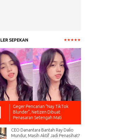
LER SEPEKAN
Geger Pencarian “Nay TikTok
Blunder”, Netizen Dibuat
Penasaran Setengah Mati
CEO Danantara Bantah Ray Dalio
Mundur, Masih Aktif Jadi Penasihat?