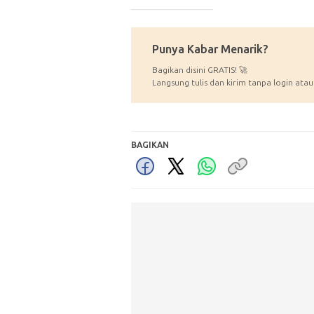
_____________
Punya Kabar Menarik?
Bagikan disini GRATIS! 🚀
Langsung tulis dan kirim tanpa login atau
BAGIKAN