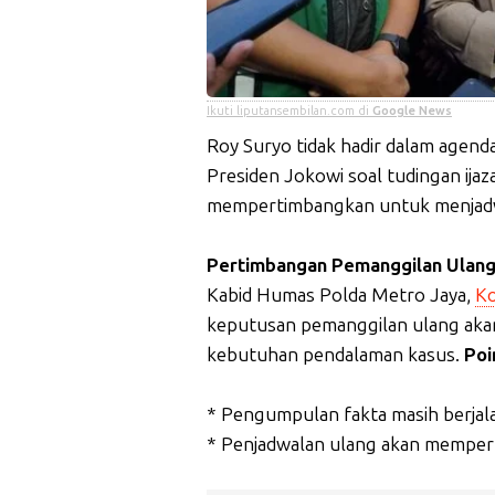
Ikuti liputansembilan.com di
Google News
Roy Suryo tidak hadir dalam agenda
Presiden Jokowi soal tudingan ijaz
mempertimbangkan untuk menjadw
Pertimbangan Pemanggilan Ulan
Kabid Humas Polda Metro Jaya,
Ko
keputusan pemanggilan ulang akan
kebutuhan pendalaman kasus.
Poi
* Pengumpulan fakta masih berjal
* Penjadwalan ulang akan memper