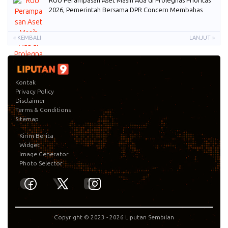
RUU Perampasan Aset Masih Ada di Prolegnas Prioritas
2026, Pemerintah Bersama DPR Concern Membahas
« KEMBALI
LANJUT »
Kontak
Privacy Policy
Disclaimer
Terms & Conditions
Sitemap
Kirim Berita
Widget
Image Generator
Photo Selector
Copyright © 2023 -
2026
Liputan Sembilan