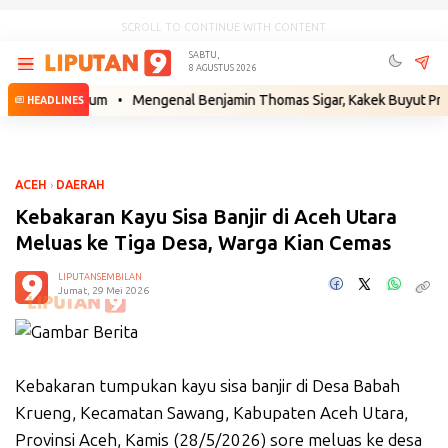
SCROLL TO CONTINUE WITH CONTENT
SABTU,
8 AGUSTUS 2026
kah Hukum
•
Mengenal Benjamin Thomas Sigar, Kakek Buyut Prabowo da
HEADLINES
ACEH
›
DAERAH
Kebakaran Kayu Sisa Banjir di Aceh Utara
Meluas ke Tiga Desa, Warga Kian Cemas
LIPUTANSEMBILAN
Jumat, 29 Mei 2026
Kebakaran tumpukan kayu sisa banjir di Desa Babah
Krueng, Kecamatan Sawang, Kabupaten Aceh Utara,
Provinsi Aceh, Kamis (28/5/2026) sore meluas ke desa