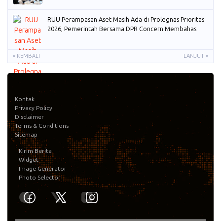
RUU Perampasan Aset Masih Ada di Prolegnas Prioritas
2026, Pemerintah Bersama DPR Concern Membahas
« KEMBALI
LANJUT »
Kontak
Privacy Policy
Disclaimer
Terms & Conditions
Sitemap
Kirim Berita
Widget
Image Generator
Photo Selector