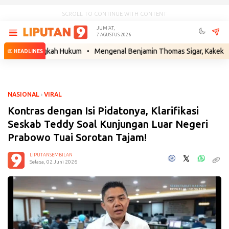
SCROLL TO CONTINUE WITH CONTENT
JUM'AT,
7 AGUSTUS 2026
an Langkah Hukum
•
Mengenal Benjamin Thomas Sigar, Kakek Buyut Pra
HEADLINES
NASIONAL
›
VIRAL
Kontras dengan Isi Pidatonya, Klarifikasi
Seskab Teddy Soal Kunjungan Luar Negeri
Prabowo Tuai Sorotan Tajam!
LIPUTANSEMBILAN
Selasa, 02 Juni 2026