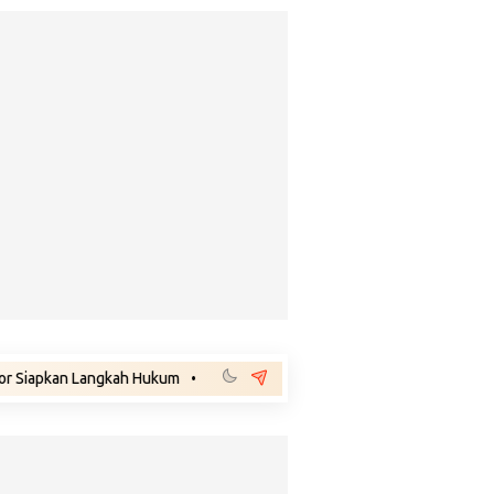
Langkah Hukum
•
Mengenal Benjamin Thomas Sigar, Kakek Buyut Prabow