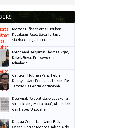
Merasa Difitnah atas Tuduhan
Kesaksian Palsu, Saksi Terlapor
Siapkan Langkah Hukum
Mengenal Benjamin Thomas Sigar,
Kakek Buyut Prabowo dari
Minahasa
Gantikan Hotman Paris, Febri
Diansyah Jadi Penasihat Hukum Eks
Jampidsus Febrie Adriansyah
Dea Anak Pejabat Gayo Lues yang
Viral Flexing Minta Maaf, Akui Salah
dan Hapus Unggahan
Diduga Cemarkan Nama Baik
Orang, Pegiat Medsos Babeh Aldo