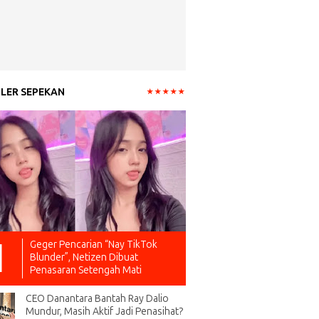
LER SEPEKAN
Geger Pencarian “Nay TikTok
Blunder”, Netizen Dibuat
Penasaran Setengah Mati
CEO Danantara Bantah Ray Dalio
Mundur, Masih Aktif Jadi Penasihat?