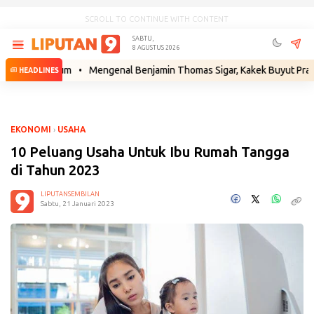
SCROLL TO CONTINUE WITH CONTENT
SABTU,
8 AGUSTUS 2026
h Hukum
•
Mengenal Benjamin Thomas Sigar, Kakek Buyut Prabowo dari
HEADLINES
EKONOMI
›
USAHA
10 Peluang Usaha Untuk Ibu Rumah Tangga
di Tahun 2023
LIPUTANSEMBILAN
Sabtu, 21 Januari 2023