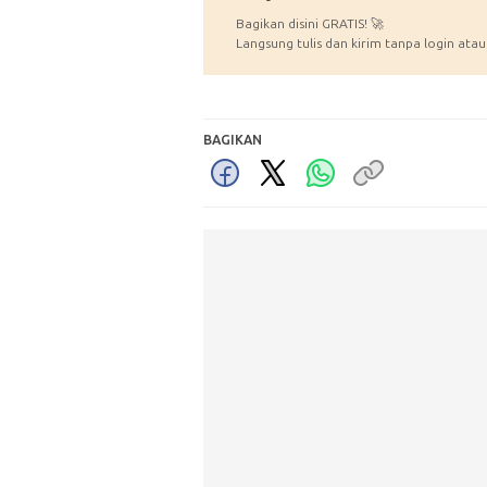
Bagikan disini GRATIS! 🚀
Langsung tulis dan kirim tanpa login atau
BAGIKAN