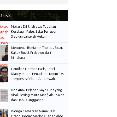
Merasa Difitnah atas Tuduhan
Kesaksian Palsu, Saksi Terlapor
Siapkan Langkah Hukum
Mengenal Benjamin Thomas Sigar,
Kakek Buyut Prabowo dari
Minahasa
Gantikan Hotman Paris, Febri
Diansyah Jadi Penasihat Hukum Eks
Jampidsus Febrie Adriansyah
Dea Anak Pejabat Gayo Lues yang
Viral Flexing Minta Maaf, Akui Salah
dan Hapus Unggahan
Diduga Cemarkan Nama Baik
Orang, Pegiat Medsos Babeh Aldo