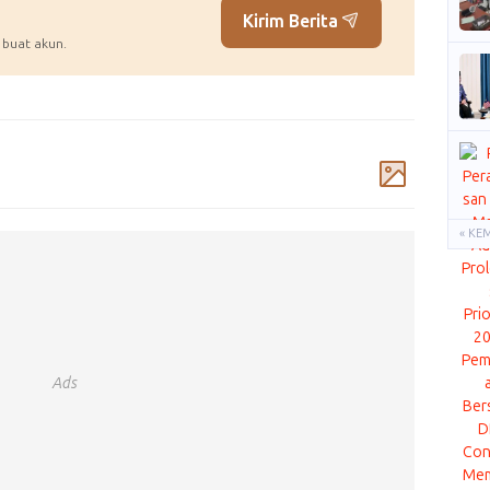
Kirim Berita
 buat akun.
Komentar
« KE
Ads