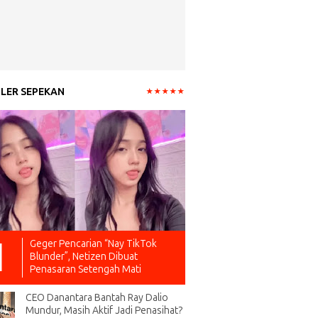
LER SEPEKAN
Geger Pencarian “Nay TikTok
Blunder”, Netizen Dibuat
Penasaran Setengah Mati
CEO Danantara Bantah Ray Dalio
Mundur, Masih Aktif Jadi Penasihat?