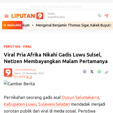
SCROLL TO CONTINUE WITH CONTENT
KAMIS,
6 AGUSTUS 2026
ngkah Hukum
•
Mengenal Benjamin Thomas Sigar, Kakek Buyut Prabowo 
HEADLINES
PERISTIWA
›
VIRAL
Viral Pria Afrika Nikahi Gadis Luwu Sulsel,
Netizen Membayangkan Malam Pertamanya
LIPUTANSEMBILAN
Senin, 22 Desember 2025
Pernikahan seorang gadis asal
Dusun Salumakarra
,
Kabupaten Luwu
,
Sulawesi Selatan
mendadak menjadi
sorotan publik dan viral di media sosial. Peristiwa