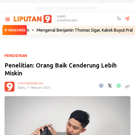
SCROLL TO CONTINUE WITH CONTENT
KAMIS,
6 AGUSTUS 2026
 Hukum
•
Mengenal Benjamin Thomas Sigar, Kakek Buyut Prabowo dari 
HEADLINES
PENDIDIKAN
Penelitian: Orang Baik Cenderung Lebih
Miskin
LIPUTANSEMBILAN
Sabtu, 11 Februari 2023