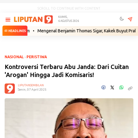
SCROLL TO CONTINUE WITH CONTENT
KAMIS,
6 AGUSTUS 2026
 Hukum
•
Mengenal Benjamin Thomas Sigar, Kakek Buyut Prabowo dari 
HEADLINES
NASIONAL
›
PERISTIWA
Kontroversi Terbaru Abu Janda: Dari Cuitan
'Arogan' Hingga Jadi Komisaris!
LIPUTANSEMBILAN
Senin, 07 April 2025